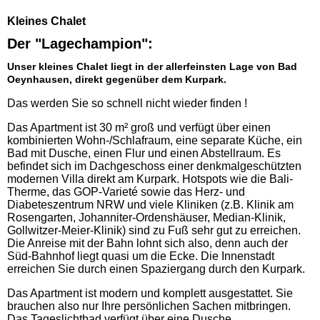
Kleines Chalet
Der "Lagechampion":
Unser kleines Chalet liegt in der allerfeinsten Lage von Bad
Oeynhausen, direkt gegenüber dem Kurpark.
Das werden Sie so schnell nicht wieder finden !
Das Apartment ist 30 m² groß und verfügt über einen
kombinierten Wohn-/Schlafraum, eine separate Küche, ein
Bad mit Dusche, einen Flur und einen Abstellraum. Es
befindet sich im Dachgeschoss einer denkmalgeschützten
modernen Villa direkt am Kurpark. Hotspots wie die Bali-
Therme, das GOP-Varieté sowie das Herz- und
Diabeteszentrum NRW und viele Kliniken (z.B. Klinik am
Rosengarten, Johanniter-Ordenshäuser, Median-Klinik,
Gollwitzer-Meier-Klinik) sind zu Fuß sehr gut zu erreichen.
Die Anreise mit der Bahn lohnt sich also, denn auch der
Süd-Bahnhof liegt quasi um die Ecke. Die Innenstadt
erreichen Sie durch einen Spaziergang durch den Kurpark.
Das Apartment ist modern und komplett ausgestattet. Sie
brauchen also nur Ihre persönlichen Sachen mitbringen.
Das Tageslichtbad verfügt über eine Dusche.